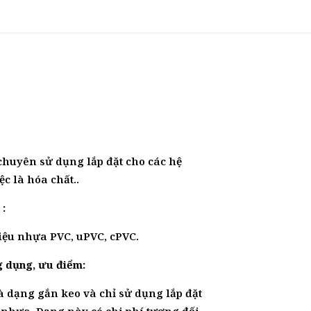
chuyên sử dụng lắp đặt cho các hệ
c là hóa chất..
:
liệu nhựa PVC, uPVC, cPVC.
ng dụng, ưu điểm:
à dạng gắn keo và chỉ sử dụng lắp đặt
 nhựa. Dạng này có chi phí tương đối