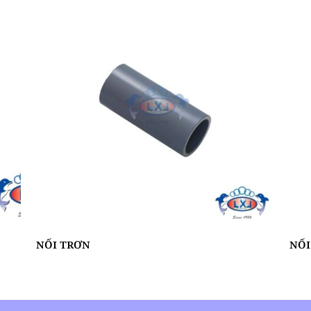
NỐI TRƠN
NỐI