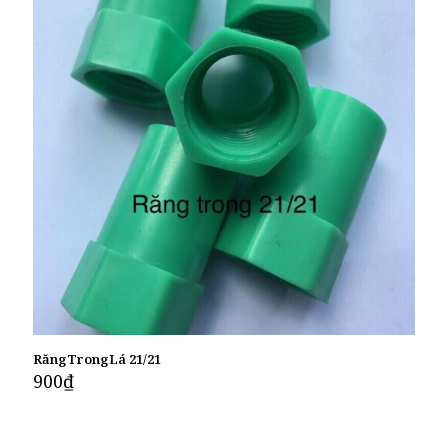
RăngTrongLá 21/21
900
₫