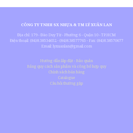
CÔNG TY TNHH SX NHỰA & TM LÝ XUÂN LAN
Địa chỉ: 179 - Đào Duy Từ - Phường 6 - Quận 10 - TP.HCM
Điện thoạil: (84)8.38534652 - (84)8.38577765 - Fax: (84)8.38570677
Email: lyxuanlan@gmail.com
Hướng dẫn lắp đặt - Bảo quản
Bảng quy cách sản phẩm và công bố hợp quy
Chính sách bán hàng
Catalogue
Câu hỏi thường gặp