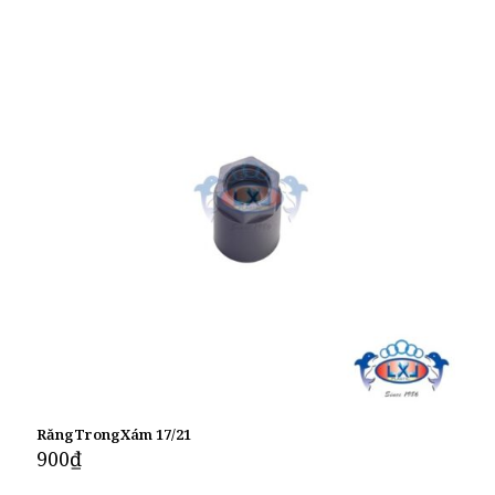
RăngTrongXám 17/21
900
₫