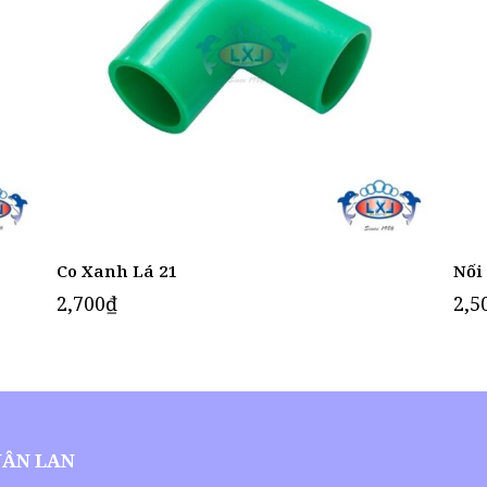
Co Xanh Lá 21
Nối
2,700
₫
2,5
UÂN LAN