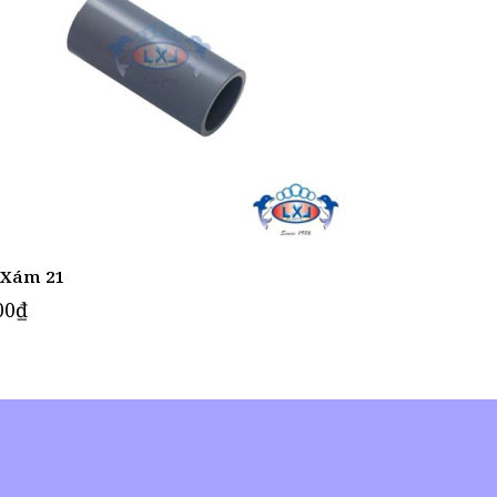
 Xám 21
00
₫