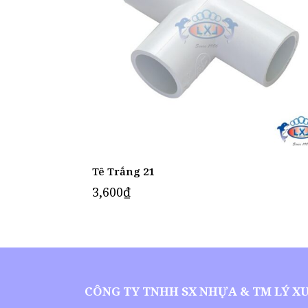
Tê Trắng 21
3,600
₫
CÔNG TY TNHH SX NHỰA & TM LÝ X