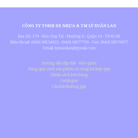
CÔNG TY TNHH SX NHỰA & TM LÝ XUÂN LAN
Địa chỉ: 179 - Đào Duy Từ - Phường 6 - Quận 10 - TP.HCM
Điện thoạil: (84)8.38534652 - (84)8.38577765 - Fax: (84)8.38570677
Email: lyxuanlan@gmail.com
Hướng dẫn lắp đặt - Bảo quản
Bảng quy cách sản phẩm và công bố hợp quy
Chính sách bán hàng
Catalogue
Câu hỏi thường gặp