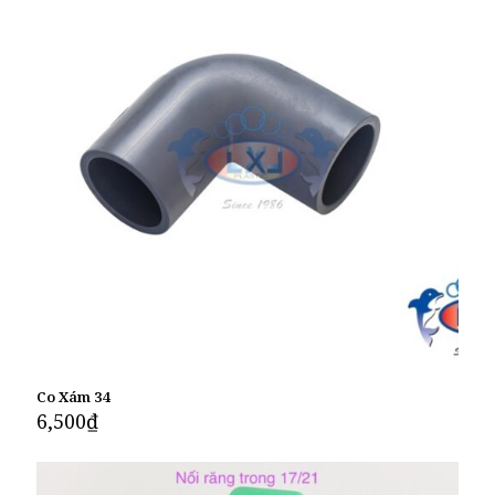
Co Xám 34
6,500
₫