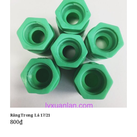
RăngTrong Lá 17/21
800
₫