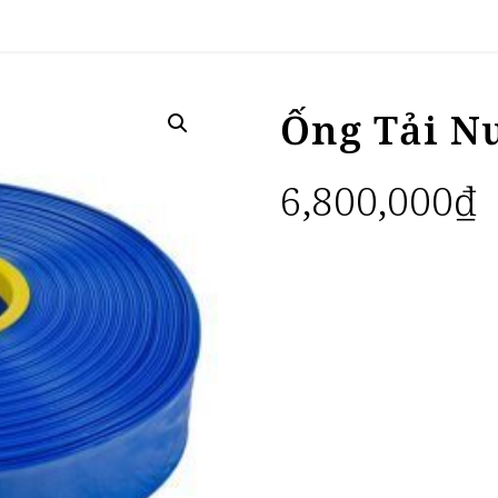
Ống Tải N
6,800,000
₫