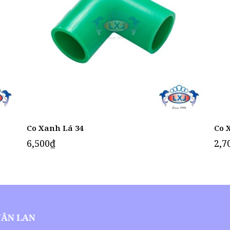
Co Xanh Lá 34
Co 
6,500
₫
2,7
UÂN LAN