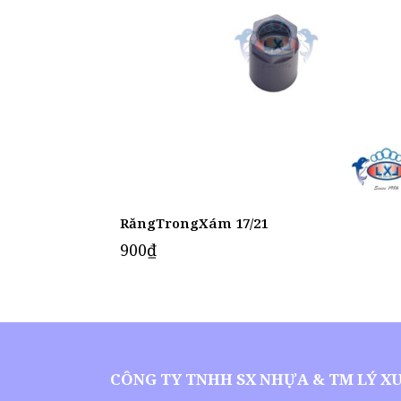
RăngTrongXám 17/21
900
₫
CÔNG TY TNHH SX NHỰA & TM LÝ X