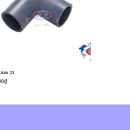
Xám 21
00
₫