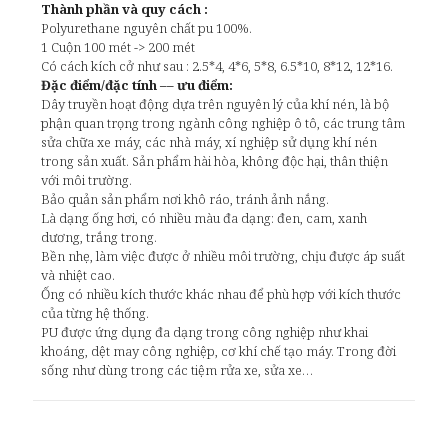
Thành phần và quy cách :
Polyurethane nguyên chất pu 100%.
1 Cuộn 100 mét -> 200 mét
Có cách kích cở như sau : 2.5*4, 4*6, 5*8, 6.5*10, 8*12, 12*16.
Đặc điểm/đặc tính –– ưu điểm:
Dây truyền hoạt động dựa trên nguyên lý của khí nén, là bộ
phận quan trọng trong ngành công nghiệp ô tô, các trung tâm
sửa chữa xe máy, các nhà máy, xí nghiệp sử dụng khí nén
trong sản xuất. Sản phẩm hài hòa, không độc hại, thân thiện
với môi trường.
Bảo quản sản phẩm nơi khô ráo, tránh ảnh nắng.
Là dạng ống hơi, có nhiều màu đa dạng: đen, cam, xanh
dương, trắng trong.
Bền nhẹ, làm việc được ở nhiều môi trường, chịu được áp suất
và nhiệt cao.
Ống có nhiều kích thước khác nhau để phù hợp với kích thước
của từng hệ thống.
PU được ứng dụng đa dạng trong công nghiệp như khai
khoáng, dệt may công nghiệp, cơ khí chế tạo máy. Trong đời
sống như dùng trong các tiệm rửa xe, sửa xe…