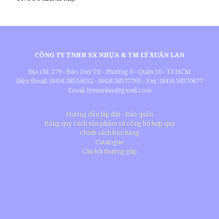
CÔNG TY TNHH SX NHỰA & TM LÝ XUÂN LAN
Địa chỉ: 179 - Đào Duy Từ - Phường 6 - Quận 10 - TP.HCM
Điện thoạil: (84)8.38534652 - (84)8.38577765 - Fax: (84)8.38570677
Email: lyxuanlan@gmail.com
Hướng dẫn lắp đặt - Bảo quản
Bảng quy cách sản phẩm và công bố hợp quy
Chính sách bán hàng
Catalogue
Câu hỏi thường gặp