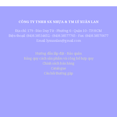
CÔNG TY TNHH SX NHỰA & TM LÝ XUÂN LAN
Địa chỉ: 179 - Đào Duy Từ - Phường 6 - Quận 10 - TP.HCM
Điện thoạil: (84)8.38534652 - (84)8.38577765 - Fax: (84)8.38570677
Email: lyxuanlan@gmail.com
Hướng dẫn lắp đặt - Bảo quản
Bảng quy cách sản phẩm và công bố hợp quy
Chính sách bán hàng
Catalogue
Câu hỏi thường gặp