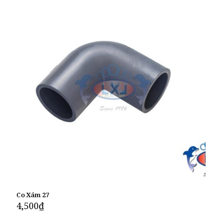
Co Xám 27
4,500
₫