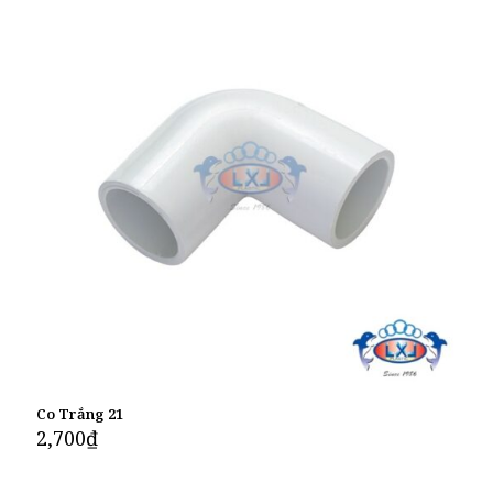
Co Trắng 21
2,700
₫