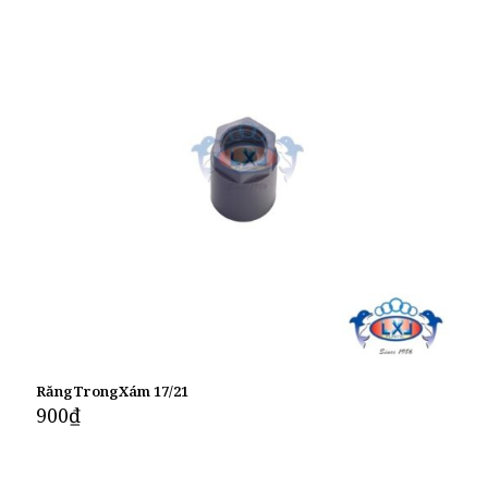
RăngTrongXám 17/21
900
₫