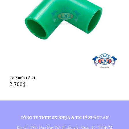
Co Xanh Lá 21
2,700
₫
CÔNG TY TNHH SX NHỰA & TM LÝ XUÂN LAN
Địa chỉ: 179 - Đào Duy Từ - Phường 6 - Quận 10 - TP.HCM