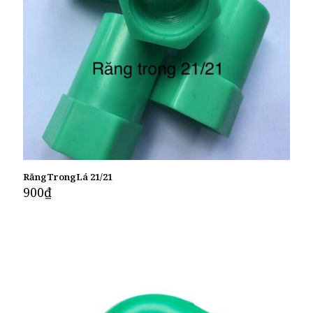
RăngTrongLá 21/21
900
₫