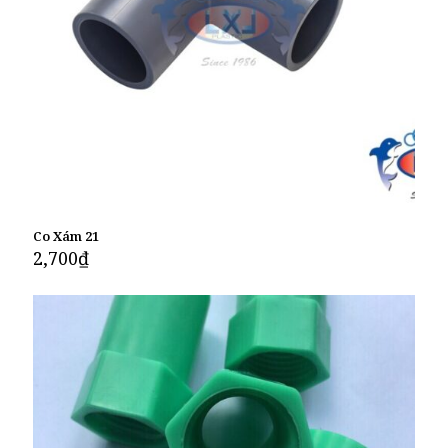
Co Xám 21
2,700
₫