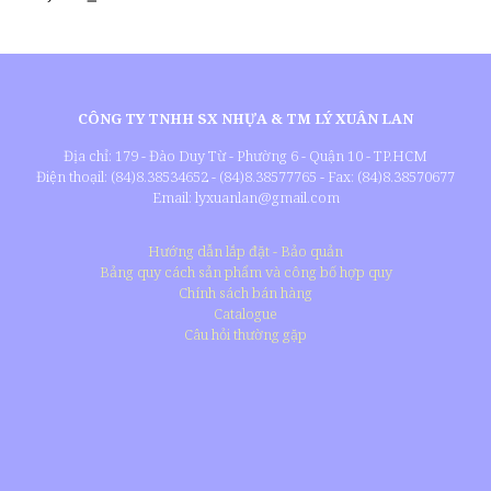
CÔNG TY TNHH SX NHỰA & TM LÝ XUÂN LAN
Địa chỉ: 179 - Đào Duy Từ - Phường 6 - Quận 10 - TP.HCM
Điện thoạil: (84)8.38534652 - (84)8.38577765 - Fax: (84)8.38570677
Email: lyxuanlan@gmail.com
Hướng dẫn lắp đặt - Bảo quản
Bảng quy cách sản phẩm và công bố hợp quy
Chính sách bán hàng
Catalogue
Câu hỏi thường gặp