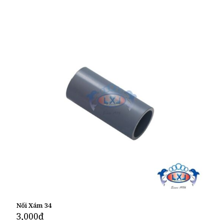
Nối Xám 34
3,000
₫