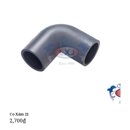
Co Xám 21
2,700
₫