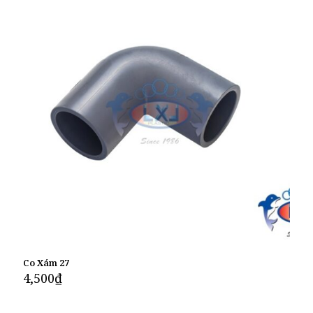
Co Xám 27
4,500
₫