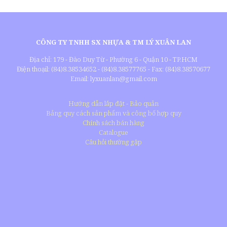
CÔNG TY TNHH SX NHỰA & TM LÝ XUÂN LAN
Địa chỉ: 179 - Đào Duy Từ - Phường 6 - Quận 10 - TP.HCM
Điện thoạil: (84)8.38534652 - (84)8.38577765 - Fax: (84)8.38570677
Email: lyxuanlan@gmail.com
Hướng dẫn lắp đặt - Bảo quản
Bảng quy cách sản phẩm và công bố hợp quy
Chính sách bán hàng
Catalogue
Câu hỏi thường gặp