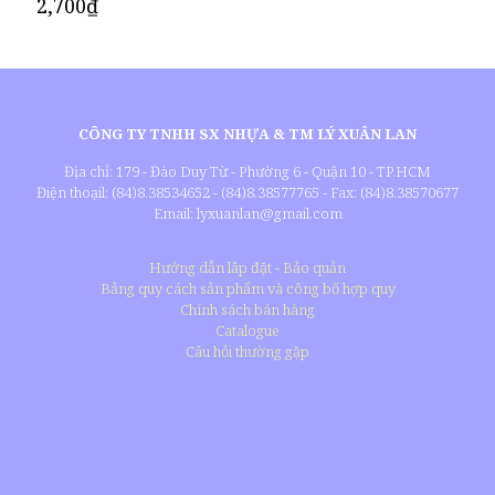
2,700
₫
CÔNG TY TNHH SX NHỰA & TM LÝ XUÂN LAN
Địa chỉ: 179 - Đào Duy Từ - Phường 6 - Quận 10 - TP.HCM
Điện thoạil: (84)8.38534652 - (84)8.38577765 - Fax: (84)8.38570677
Email: lyxuanlan@gmail.com
Hướng dẫn lắp đặt - Bảo quản
Bảng quy cách sản phẩm và công bố hợp quy
Chính sách bán hàng
Catalogue
Câu hỏi thường gặp