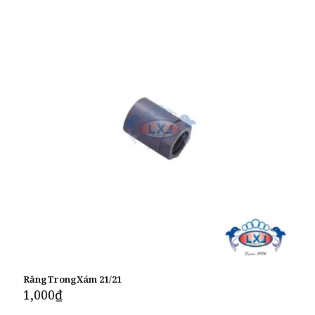
RăngTrongXám 21/21
1,000
₫